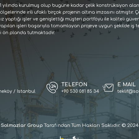
1 yılında kurulmuş olup bugüne kadar çelik konstrüksiyon alan
bölgelerinde irili ufaklı birçok projenin altına imzasını atmıştır
 yaptığı işler ve genişlettiği müşteri portföyü ile kaliteli güve
pılan işleri başarıyla tamamlayan projeye uygun şekilde iş tes
i ön planda tutmaktadır.
TELEFON
E MAIL
eköy / Istanbul
+90 530 081 85 34
teklif@so
Solmazlar Group
Tarafından Tüm Hakları Saklıdır. © 2024