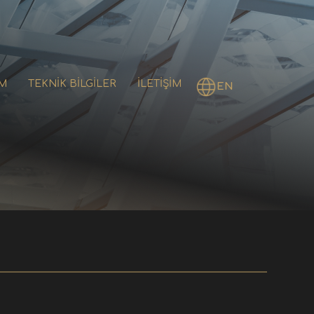
M
TEKNİK BİLGİLER
İLETİŞİM
EN