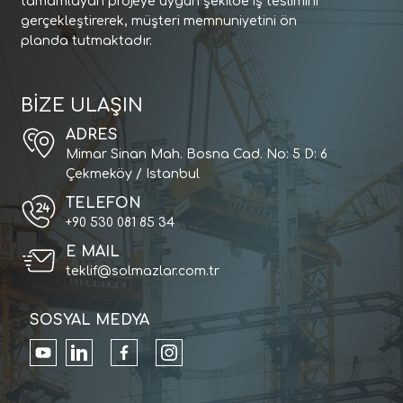
tamamlayan projeye uygun şekilde iş teslimini
gerçekleştirerek, müşteri memnuniyetini ön
planda tutmaktadır.
BİZE ULAŞIN
ADRES
Mimar Sinan Mah. Bosna Cad. No: 5 D: 6
Çekmeköy / Istanbul
TELEFON
+90 530 081 85 34
E MAIL
teklif@solmazlar.com.tr
SOSYAL MEDYA